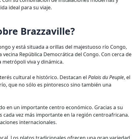
r. Con su combinación de instalaciones modernas y
da ideal para su viaje.
bre Brazzaville?
Congo y está situada a orillas del majestuoso río Congo,
 la vecina República Democrática del Congo. Con cerca de
a metrópoli viva y dinámica.
erés cultural e histórico. Destacan el
Palais du Peuple
, el
 río, que no sólo es pintoresco sino también una
tido en un importante centro económico. Gracias a su
 es cada vez más importante en la región centroafricana.
ciones internacionales.
cal. Los platos tradicionales ofrecen una gran variedad