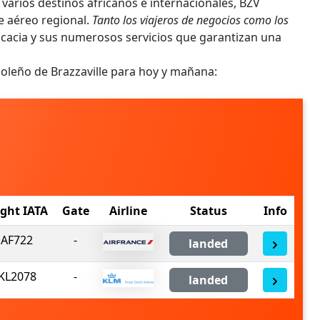
 varios destinos africanos e internacionales, BZV
e aéreo regional.
Tanto los viajeros de negocios como los
icacia y sus numerosos servicios que garantizan una
oleño de Brazzaville para hoy y mañana:
ight IATA
Gate
Airline
Status
Info
AF722
-
landed
KL2078
-
landed