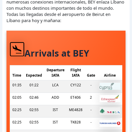
numerosas conexiones internacionales, BEY enlaza Líbano
con muchos destinos importantes de todo el mundo.
Todas las llegadas desde el aeropuerto de Beirut en
Líbano para hoy y mañana:
Arrivals at BEY
Departure
Flight
Time
Expected
IATA
IATA
Gate
Airline
01:35
01:22
LCA
CY122
-
02:05
02:46
ADD
ET406
2
02:25
02:55
IST
ME4828
-
02:25
02:55
IST
TK828
-