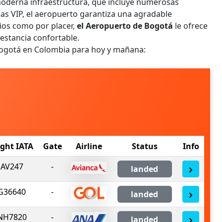
u moderna infraestructura, que incluye numerosas
las VIP, el aeropuerto garantiza una agradable
cios como por placer,
el Aeropuerto de Bogotá
le ofrece
estancia confortable.
Bogotá en Colombia para hoy y mañana:
ight IATA
Gate
Airline
Status
Info
AV247
-
landed
G36640
-
landed
NH7820
-
landed