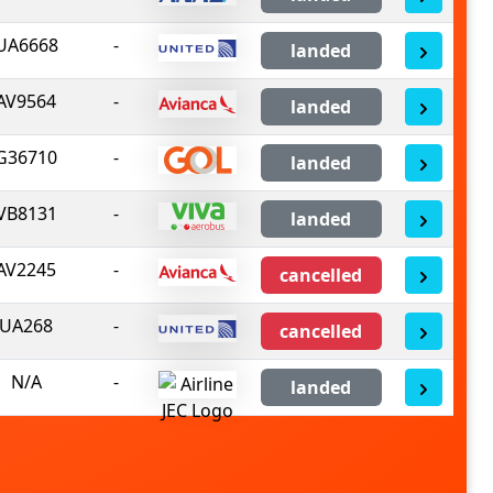
UA6668
-
landed
AV9564
-
landed
G36710
-
landed
VB8131
-
landed
AV2245
-
cancelled
UA268
-
cancelled
N/A
-
landed