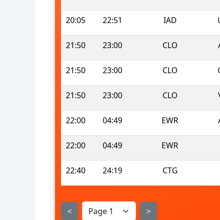
20:05
22:51
IAD
21:50
23:00
CLO
21:50
23:00
CLO
21:50
23:00
CLO
22:00
04:49
EWR
22:00
04:49
EWR
22:40
24:19
CTG
<
>