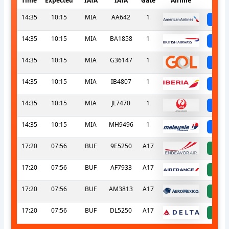
Time
Expected
IATA
IATA
Gate
Airline
S
14:35
10:15
MIA
AA642
1
sc
14:35
10:15
MIA
BA1858
1
sc
14:35
10:15
MIA
G36147
1
sc
14:35
10:15
MIA
IB4807
1
sc
14:35
10:15
MIA
JL7470
1
sc
14:35
10:15
MIA
MH9496
1
sc
17:20
07:56
BUF
9E5250
A17
a
17:20
07:56
BUF
AF7933
A17
a
17:20
07:56
BUF
AM3813
A17
a
17:20
07:56
BUF
DL5250
A17
a