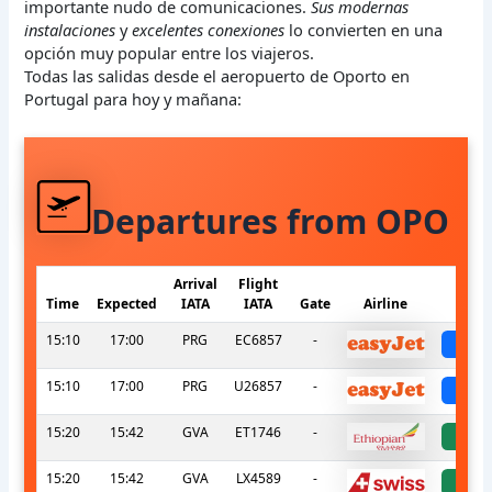
importante nudo de comunicaciones.
Sus modernas
instalaciones
y
excelentes conexiones
lo convierten en una
opción muy popular entre los viajeros.
Todas las salidas desde el aeropuerto de Oporto en
Portugal para hoy y mañana:
Departures from OPO
Arrival
Flight
Time
Expected
IATA
IATA
Gate
Airline
S
15:10
17:00
PRG
EC6857
-
sch
15:10
17:00
PRG
U26857
-
sch
15:20
15:42
GVA
ET1746
-
a
15:20
15:42
GVA
LX4589
-
a