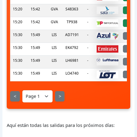
15:20
15:42
GVA
S48363
-
a
15:20
15:42
GVA
TP938
-
a
15:30
15:49
LIS
AD7191
-
l
15:30
15:49
LIS
EK4792
-
l
15:30
15:49
LIS
LH6981
-
l
15:30
15:49
LIS
LO4740
-
l
<
>
Aquí están todas las salidas para los próximos días: