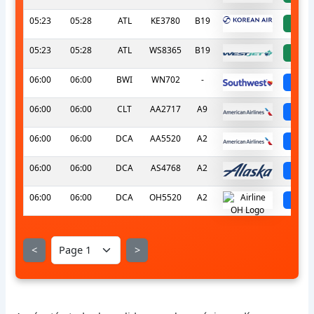
05:23
05:28
ATL
KE3780
B19
a
05:23
05:28
ATL
WS8365
B19
a
06:00
06:00
BWI
WN702
-
sc
06:00
06:00
CLT
AA2717
A9
sc
06:00
06:00
DCA
AA5520
A2
sc
06:00
06:00
DCA
AS4768
A2
sc
06:00
06:00
DCA
OH5520
A2
sc
<
>