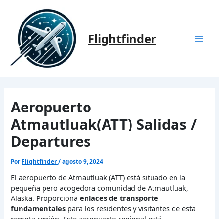
Ir
al
contenido
Flightfinder
Mai
Men
Aeropuerto
Atmautluak(ATT) Salidas /
Departures
Por
Flightfinder
/
agosto 9, 2024
El aeropuerto de Atmautluak (ATT) está situado en la
pequeña pero acogedora comunidad de Atmautluak,
Alaska. Proporciona
enlaces de transporte
fundamentales
para los residentes y visitantes de esta
remota región. Este aeropuerto regional está