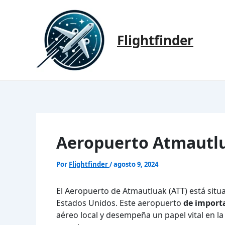
Ir
al
contenido
Flightfinder
Aeropuerto Atmautlu
Por
Flightfinder
/
agosto 9, 2024
El Aeropuerto de Atmautluak (ATT) está situ
Estados Unidos. Este aeropuerto
de import
aéreo local y desempeña un papel vital en l