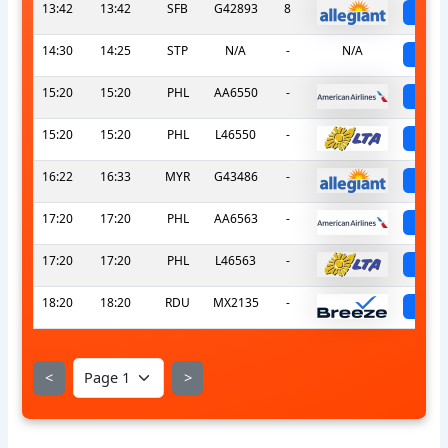
13:42
13:42
SFB
G42893
8
sch
14:30
14:25
STP
N/A
-
N/A
sch
15:20
15:20
PHL
AA6550
-
sch
15:20
15:20
PHL
L46550
-
sch
16:22
16:33
MYR
G43486
-
sch
17:20
17:20
PHL
AA6563
-
sch
17:20
17:20
PHL
L46563
-
sch
18:20
18:20
RDU
MX2135
-
sch
<
>