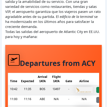
salida y la amabilidad de su servicio. Con una gran
variedad de servicios como restaurantes, tiendas y salas
VIP, el aeropuerto garantiza que los viajeros pasen un rato
agradable antes de su partida. El
edificio de la terminal
se
ha modernizado en los últimos años para satisfacer la
creciente demanda.
Todas las salidas del aeropuerto de Atlantic City en EE.UU.
para hoy y mañana:
Departures from ACY
Arrival
Flight
Time
Expected
IATA
IATA
Gate
Airline
S
10:42
11:35
BOS
1I497
-
a
11:00
11:16
ABE
N/A
-
N/A
l