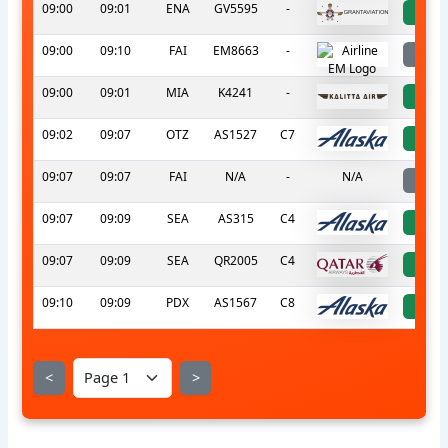
09:00
09:01
ENA
GV5595
-
a
09:00
09:10
FAI
EM8663
-
l
09:00
09:01
MIA
K4241
-
a
09:02
09:07
OTZ
AS1527
C7
a
09:07
09:07
FAI
N/A
-
N/A
l
09:07
09:09
SEA
AS315
C4
a
09:07
09:09
SEA
QR2005
C4
a
09:10
09:09
PDX
AS1567
C8
a
<
>