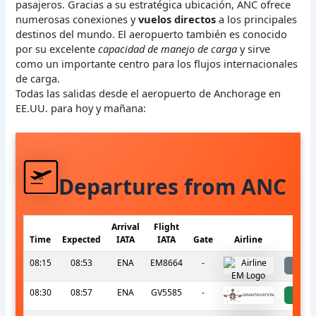
pasajeros. Gracias a su estratégica ubicación, ANC ofrece
numerosas conexiones y
vuelos directos
a los principales
destinos del mundo. El aeropuerto también es conocido
por su excelente
capacidad de manejo de carga
y sirve
como un importante centro para los flujos internacionales
de carga.
Todas las salidas desde el aeropuerto de Anchorage en
EE.UU. para hoy y mañana:
Departures from ANC
Arrival
Flight
Time
Expected
IATA
IATA
Gate
Airline
S
08:15
08:53
ENA
EM8664
-
l
08:30
08:57
ENA
GV5585
-
a