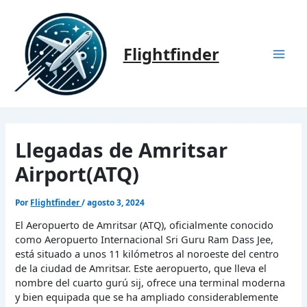
Ir
al
contenido
Flightfinder
Mai
Men
Llegadas de Amritsar
Airport(ATQ)
Por
Flightfinder
/
agosto 3, 2024
El Aeropuerto de Amritsar (ATQ), oficialmente conocido
como Aeropuerto Internacional Sri Guru Ram Dass Jee,
está situado a unos 11 kilómetros al noroeste del centro
de la ciudad de Amritsar. Este aeropuerto, que lleva el
nombre del cuarto gurú sij, ofrece una terminal moderna
y bien equipada que se ha ampliado considerablemente