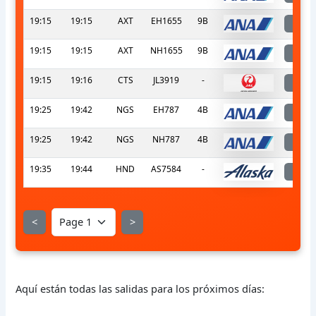
19:15
19:15
AXT
EH1655
9B
l
19:15
19:15
AXT
NH1655
9B
l
19:15
19:16
CTS
JL3919
-
l
19:25
19:42
NGS
EH787
4B
l
19:25
19:42
NGS
NH787
4B
l
19:35
19:44
HND
AS7584
-
l
<
>
Aquí están todas las salidas para los próximos días: