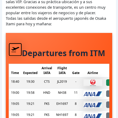
salas VIP. Gracias a su práctica ubicación y a sus
excelentes conexiones de transporte, es un centro muy
popular entre los viajeros de negocios y de placer.
Todas las salidas desde el aeropuerto japonés de Osaka
Itami para hoy y mañana:
Departures from ITM
Arrival
Flight
Time
Expected
IATA
IATA
Gate
Airline
S
18:40
19:30
CTS
JL2019
-
a
19:00
19:58
HND
NH38
11
l
19:05
19:21
FKS
EH1697
8
l
19:05
19:21
FKS
NH1697
8
l