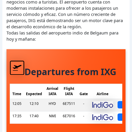
negocios como a turistas. El aeropuerto cuenta con
modernas instalaciones para ofrecer a los pasajeros un
servicio cómodo y eficaz. Con un número creciente de
pasajeros, IXG está demostrando ser un motor clave para
el desarrollo económico de la región.
Todas las salidas del aeropuerto indio de Belgaum para
hoy y mañana:
Departures from IXG
Arrival
Flight
Time
Expected
IATA
IATA
Gate
Airline
St
12:05
12:10
HYD
6E7511
-
sch
17:35
17:40
NMI
6E7016
-
sch