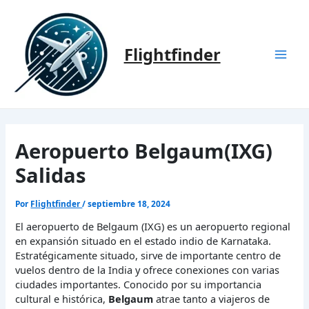
Ir
al
contenido
Flightfinder
Mai
Men
Aeropuerto Belgaum(IXG)
Salidas
Por
Flightfinder
/
septiembre 18, 2024
El aeropuerto de Belgaum (IXG) es un aeropuerto regional
en expansión situado en el estado indio de Karnataka.
Estratégicamente situado, sirve de importante centro de
vuelos dentro de la India y ofrece conexiones con varias
ciudades importantes. Conocido por su importancia
cultural e histórica,
Belgaum
atrae tanto a viajeros de