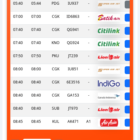
05:40
05:44
PDG
IU937
-
la
07:00
07:00
CGK
ID6863
-
sch
07:40
07:40
CGK
QG941
-
sch
07:40
07:40
KNO
QG924
-
sch
07:50
07:50
PKU
JT239
-
sch
08:00
08:00
CGK
IU851
-
sch
08:40
08:40
CGK
6E3516
-
sch
08:40
08:40
CGK
GA153
-
sch
08:40
08:40
SUB
JT970
-
sch
08:45
08:45
KUL
AK471
A1
sch