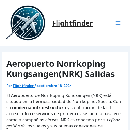
Ir
al
contenido
Flightfinder
Mai
Men
Aeropuerto Norrkoping
Kungsangen(NRK) Salidas
Por
Flightfinder
/
septiembre 18, 2024
El Aeropuerto de Norrkoping Kungsangen (NRK) está
situado en la hermosa ciudad de Norrköping, Suecia. Con
su
moderna infraestructura
y su ubicación de fácil
acceso, ofrece servicios de primera clase tanto a pasajeros
como a compañías aéreas. NRK es conocido por su
eficaz
gestión de
los vuelos y sus buenas conexiones de