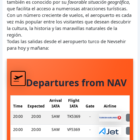
también es conocido por su
favorable situación geográfica
,
que facilita el acceso a numerosas atracciones turísticas.
Con un número creciente de vuelos, el aeropuerto es cada
vez más popular entre los visitantes que desean descubrir
la cultura, la historia y las maravillas naturales de la
región.
Todas las salidas desde el aeropuerto turco de Nevsehir
para hoy y mañana:
Departures from NAV
Arrival
Flight
Time
Expected
IATA
IATA
Gate
Airline
S
20:00
20:00
SAW
TK5369
-
l
20:00
20:00
SAW
VF5369
-
l