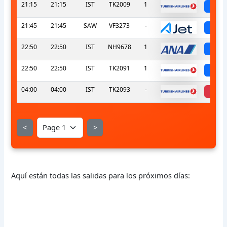
21:15
21:15
IST
TK2009
1
sch
21:45
21:45
SAW
VF3273
-
sch
22:50
22:50
IST
NH9678
1
sch
22:50
22:50
IST
TK2091
1
sch
04:00
04:00
IST
TK2093
-
ca
<
>
Aquí están todas las salidas para los próximos días: