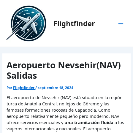
Ir
al
contenido
Flightfinder
Mai
Men
Aeropuerto Nevsehir(NAV)
Salidas
Por
Flightfinder
/
septiembre 18, 2024
El aeropuerto de Nevsehir (NAV) está situado en la región
turca de Anatolia Central, no lejos de Göreme y las
famosas formaciones rocosas de Capadocia. Como
aeropuerto relativamente pequeño pero moderno, NAV
ofrece servicios esenciales y
una tramitación fluida
a los
viajeros internacionales y nacionales. El aeropuerto