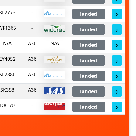
KL2773
-
landed
WF1365
-
landed
N/A
A36
N/A
landed
EY4052
A36
landed
KL2886
A36
landed
SK358
A36
landed
D8170
-
landed