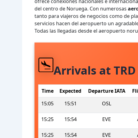
ofrece conexiones nacionales e internacion
del centro de Noruega. Con numerosas
aer
tanto para viajeros de negocios como de plac
servicios hacen del aeropuerto un agradable 
Todas las llegadas desde el aeropuerto no
Arrivals at TRD
Time
Expected
Departure IATA
Fl
15:05
15:51
OSL
15:25
15:54
EVE
15:25
15:54
EVE