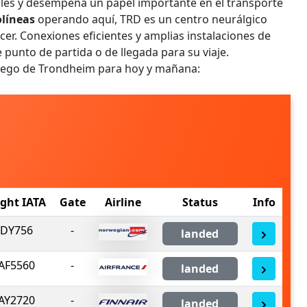
ales y desempeña un papel importante en el transporte
olíneas
operando aquí, TRD es un centro neurálgico
er. Conexiones eficientes y amplias instalaciones de
punto de partida o de llegada para su viaje.
ruego de Trondheim para hoy y mañana:
ight IATA
Gate
Airline
Status
Info
DY756
-
landed
AF5560
-
landed
AY2720
-
landed