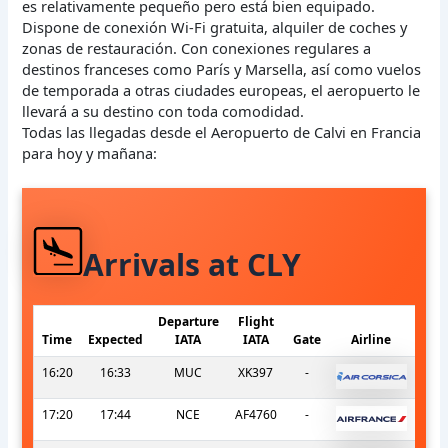
es relativamente pequeño pero está bien equipado.
Dispone de conexión Wi-Fi gratuita, alquiler de coches y
zonas de restauración. Con conexiones regulares a
destinos franceses como París y Marsella, así como vuelos
de temporada a otras ciudades europeas, el aeropuerto le
llevará a su destino con toda comodidad.
Todas las llegadas desde el Aeropuerto de Calvi en Francia
para hoy y mañana:
Arrivals at CLY
Departure
Flight
Time
Expected
IATA
IATA
Gate
Airline
16:20
16:33
MUC
XK397
-
17:20
17:44
NCE
AF4760
-