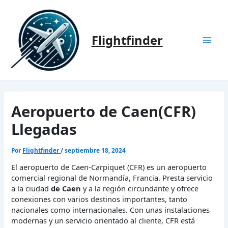
Ir
al
contenido
Flightfinder
Mai
Men
Aeropuerto de Caen(CFR)
Llegadas
Por
Flightfinder
/
septiembre 18, 2024
El aeropuerto de Caen-Carpiquet (CFR) es un aeropuerto
comercial regional de Normandía, Francia. Presta servicio
a la ciudad
de Caen
y a la región circundante y ofrece
conexiones con varios destinos importantes, tanto
nacionales como internacionales. Con unas instalaciones
modernas y un servicio orientado al cliente, CFR está