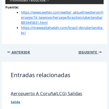
movilidad reducida?
Fuente:
https://www.wetter.com/wetter_aktuell/wettervorh
ersage/16_tagesvorhersage/brasilien/uberlandia/
BR3445831.html
https://mawaqitalsalah.com/brazil-de/uberlandia-
br/
Navegación
ANTERIOR
SIGUIENTE
de
entradas
Entradas relacionadas
Aeropuerto A Coruña(LCG) Salidas
Salida