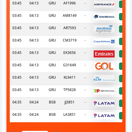
03:45
04:13
GRU
AF1996
-
a
03:45
04:13
GRU
AM8149
-
a
03:45
04:13
GRU
AR7593
-
a
03:45
04:13
GRU
CM3719
-
a
03:45
04:13
GRU
EK3656
-
a
03:45
04:13
GRU
G31649
-
a
03:45
04:13
GRU
KL9411
-
a
03:45
04:13
GRU
TP5828
-
a
04:35
04:24
BSB
JJ3851
-
a
04:35
04:24
BSB
LA3851
-
a