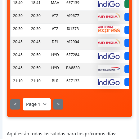
18:40
18:41
MAA
6E7139
-
a
20:30
20:30
VTZ
AI9677
-
sch
20:30
20:30
VTZ
IX1373
-
sch
20:45
20:45
DEL
AI2904
-
sch
20:45
20:50
HYD
6E7284
-
sch
20:45
20:50
HYD
BA8830
-
sch
21:10
21:10
BLR
6E7133
-
sch
<
>
Aquí están todas las salidas para los próximos días: