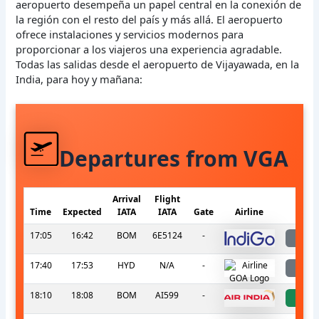
aeropuerto desempeña un papel central en la conexión de
la región con el resto del país y más allá. El aeropuerto
ofrece instalaciones y servicios modernos para
proporcionar a los viajeros una experiencia agradable.
Todas las salidas desde el aeropuerto de Vijayawada, en la
India, para hoy y mañana:
Departures from VGA
Arrival
Flight
Time
Expected
IATA
IATA
Gate
Airline
S
17:05
16:42
BOM
6E5124
-
l
17:40
17:53
HYD
N/A
-
l
18:10
18:08
BOM
AI599
-
a