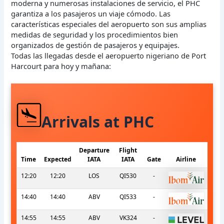
moderna y numerosas instalaciones de servicio, el PHC
garantiza a los pasajeros un viaje cómodo. Las
características especiales del aeropuerto son sus amplias
medidas de seguridad y los procedimientos bien
organizados de gestión de pasajeros y equipajes.
Todas las llegadas desde el aeropuerto nigeriano de Port
Harcourt para hoy y mañana:
Arrivals at PHC
Departure
Flight
Time
Expected
IATA
IATA
Gate
Airline
12:20
12:20
LOS
QI530
-
14:40
14:40
ABV
QI533
-
14:55
14:55
ABV
VK324
-