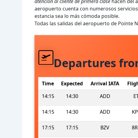
atención al cliente de primera clase
hacen del a
aeropuerto cuenta con numerosos servicios, 
estancia sea lo más cómoda posible.
Todas las salidas del aeropuerto de Pointe
Departures fr
Time
Expected
Arrival IATA
Flig
14:15
14:30
ADD
E
14:15
14:30
ADD
KP
17:15
17:15
BZV
8R