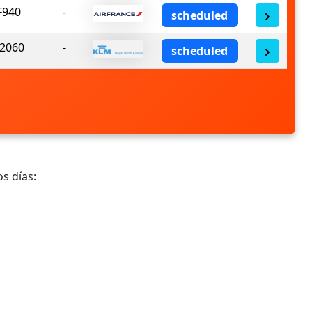
F940
-
scheduled
2060
-
scheduled
s días: