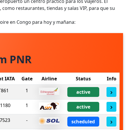
eropuerto un centro práctico para los viajeros. El
como restaurantes, tiendas y salas VIP, para que su
 Noire en Congo para hoy y mañana:
om PNR
ht IATA
Gate
Airline
Status
Info
T861
1
active
1180
1
active
7523
-
scheduled