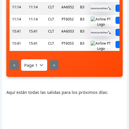
11:14
11:14
CLT
AA6052
B3
sch
11:14
11:14
CLT
PT6052
B3
sch
15:41
15:41
CLT
AA6053
B3
sch
15:41
15:41
CLT
PT6053
B3
sch
<
>
Aquí están todas las salidas para los próximos días: