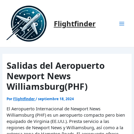
Ir
al
contenido
Flightfinder
Mai
Men
Salidas del Aeropuerto
Newport News
Williamsburg(PHF)
Por
Flightfinder
/
septiembre 18, 2024
El Aeropuerto Internacional de Newport News
Williamsburg (PHF) es un aeropuerto compacto pero bien
equipado de Virginia (EE.UU.). Presta servicio a las
regiones de Newport News y Williamsburg, así como a la
extensa zona de Hampton Roads. El aeropuerto ofrece