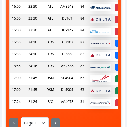
16:00
22:30
ATL
AM3913
84
ca
16:00
22:30
ATL
DL969
84
ca
16:00
22:30
ATL
KL5425
84
ca
16:55
24:16
DTW
AF2103
83
sc
16:55
24:16
DTW
DL999
83
sc
16:55
24:16
DTW
WS7565
83
sc
17:00
21:45
DSM
9E4904
63
a
17:00
21:45
DSM
DL4904
63
a
17:24
21:24
RIC
AA4673
31
ca
<
>