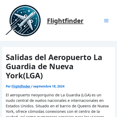
Ir
al
contenido
Flightfinder
Mai
Men
Salidas del Aeropuerto La
Guardia de Nueva
York(LGA)
Por
Flightfinder
/
septiembre 18, 2024
El aeropuerto neoyorquino de La Guardia (LGA) es un
nudo central de vuelos nacionales e internacionales en
Estados Unidos. Situado en el barrio de Queens de Nueva
York, ofrece cómodas conexiones con el centro de la
ciudad, así como numerosos servicios para los viajeros.