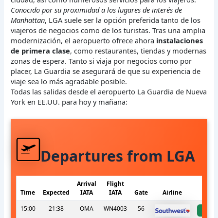
Conocido por su proximidad a los lugares de interés de
Manhattan
, LGA suele ser la opción preferida tanto de los
viajeros de negocios como de los turistas. Tras una amplia
modernización, el aeropuerto ofrece ahora
instalaciones
de primera clase
, como restaurantes, tiendas y modernas
zonas de espera. Tanto si viaja por negocios como por
placer, La Guardia se asegurará de que su experiencia de
viaje sea lo más agradable posible.
Todas las salidas desde el aeropuerto La Guardia de Nueva
York en EE.UU. para hoy y mañana:
Departures from LGA
Arrival
Flight
Time
Expected
IATA
IATA
Gate
Airline
S
15:00
21:38
OMA
WN4003
56
a