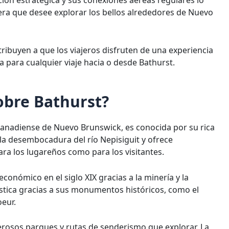
ción estratégica y sus conexiones aéreas regulares lo
era que desee explorar los bellos alrededores de Nuevo
tribuyen a que los viajeros disfruten de una experiencia
a para cualquier viaje hacia o desde Bathurst.
obre Bathurst?
 canadiense de Nuevo Brunswick, es conocida por su rica
n la desembocadura del río Nepisiguit y ofrece
ra los lugareños como para los visitantes.
onómico en el siglo XIX gracias a la minería y la
stica gracias a sus monumentos históricos, como el
oeur.
erosos parques y rutas de senderismo que explorar. La