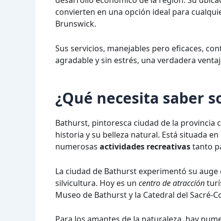
desarrollo económico de la región. Su ubica
convierten en una opción ideal para cualqui
Brunswick.
Sus servicios, manejables pero eficaces, con
agradable y sin estrés, una verdadera ventaj
¿Qué necesita saber s
Bathurst, pintoresca ciudad de la provincia
historia y su belleza natural. Está situada e
numerosas
actividades recreativas
tanto pa
La ciudad de Bathurst experimentó su auge ec
silvicultura. Hoy es un
centro de atracción
turí
Museo de Bathurst y la Catedral del Sacré-C
Para los amantes de la naturaleza, hay num