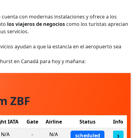
o cuenta con modernas instalaciones y ofrece a los
nto
los viajeros de negocios
como los turistas aprecian
sus servicios.
rvicios ayudan a que la estancia en el aeropuerto sea
athurst en Canadá para hoy y mañana:
om ZBF
ght IATA
Gate
Airline
Status
Info
N/A
-
N/A
scheduled