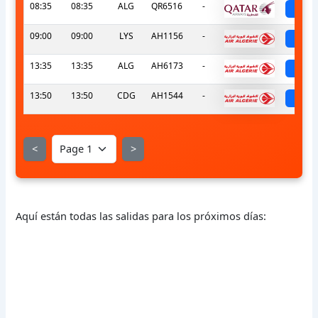
08:35
08:35
ALG
QR6516
-
sch
09:00
09:00
LYS
AH1156
-
sch
13:35
13:35
ALG
AH6173
-
sch
13:50
13:50
CDG
AH1544
-
sch
<
>
Aquí están todas las salidas para los próximos días: