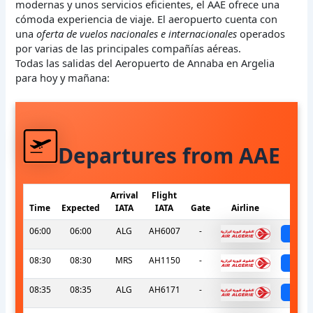
modernas y unos servicios eficientes, el AAE ofrece una
cómoda experiencia de viaje. El aeropuerto cuenta con
una
oferta de vuelos nacionales e internacionales
operados
por varias de las principales compañías aéreas.
Todas las salidas del Aeropuerto de Annaba en Argelia
para hoy y mañana:
Departures from AAE
Arrival
Flight
Time
Expected
IATA
IATA
Gate
Airline
S
06:00
06:00
ALG
AH6007
-
sch
08:30
08:30
MRS
AH1150
-
sch
08:35
08:35
ALG
AH6171
-
sch