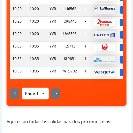
10:20
10:20
YVR
LH6562
-
sch
10:20
10:20
YVR
QK8440
-
sch
10:20
10:20
YVR
UA8596
-
sch
10:35
10:35
YVR
JL5713
1
sch
10:35
10:35
YVR
KL9651
1
sch
10:35
10:35
YVR
WR3702
1
sch
<
>
Aquí están todas las salidas para los próximos días: