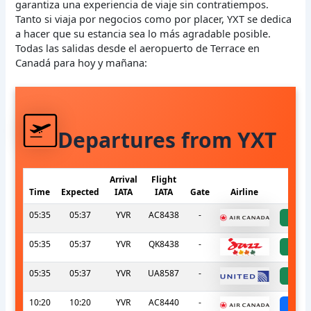
garantiza una experiencia de viaje sin contratiempos.
Tanto si viaja por negocios como por placer, YXT se dedica
a hacer que su estancia sea lo más agradable posible.
Todas las salidas desde el aeropuerto de Terrace en
Canadá para hoy y mañana:
Departures from YXT
Arrival
Flight
Time
Expected
IATA
IATA
Gate
Airline
S
05:35
05:37
YVR
AC8438
-
a
05:35
05:37
YVR
QK8438
-
a
05:35
05:37
YVR
UA8587
-
a
10:20
10:20
YVR
AC8440
-
sch