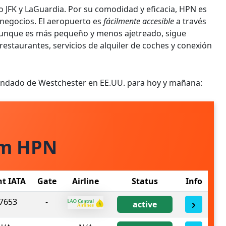
 JFK y LaGuardia. Por su comodidad y eficacia, HPN es
 negocios. El aeropuerto es
fácilmente accesible
a través
. Aunque es más pequeño y menos ajetreado, sigue
taurantes, servicios de alquiler de coches y conexión
Condado de Westchester en EE.UU. para hoy y mañana:
om HPN
ht IATA
Gate
Airline
Status
Info
7653
-
active