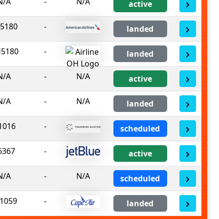
N/A
-
N/A
active
5180
-
landed
5180
-
landed
N/A
-
N/A
active
N/A
-
N/A
landed
1016
-
scheduled
6367
-
active
N/A
-
N/A
scheduled
1059
-
landed