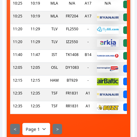
10:25
10:19
MLA
N/A
A17
N/A
a
10:25
10:19
MLA
FR7204
A17
a
11:20
11:29
TLV
FL2550
-
a
11:20
11:29
TLV
IZ2550
-
a
11:40
11:47
IST
TK1408
B14
a
12:05
12:05
OSL
DY1083
-
sch
12:15
12:15
HAM
BT929
-
sch
12:35
12:35
TSF
FR1831
A1
sch
12:35
12:35
TSF
RR1831
A1
sch
<
>