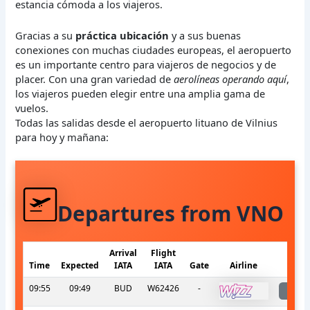
estancia cómoda a los viajeros.
Gracias a su
práctica ubicación
y a sus buenas
conexiones con muchas ciudades europeas, el aeropuerto
es un importante centro para viajeros de negocios y de
placer. Con una gran variedad de
aerolíneas operando aquí
,
los viajeros pueden elegir entre una amplia gama de
vuelos.
Todas las salidas desde el aeropuerto lituano de Vilnius
para hoy y mañana:
Departures from VNO
Arrival
Flight
Time
Expected
IATA
IATA
Gate
Airline
S
09:55
09:49
BUD
W62426
-
l