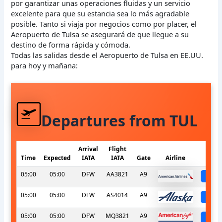
por garantizar unas operaciones fluidas y un servicio
excelente para que su estancia sea lo más agradable
posible. Tanto si viaja por negocios como por placer, el
Aeropuerto de Tulsa se asegurará de que llegue a su
destino de forma rápida y cómoda.
Todas las salidas desde el Aeropuerto de Tulsa en EE.UU.
para hoy y mañana:
Departures from TUL
Arrival
Flight
Time
Expected
IATA
IATA
Gate
Airline
S
05:00
05:00
DFW
AA3821
A9
sc
05:00
05:00
DFW
AS4014
A9
sc
05:00
05:00
DFW
MQ3821
A9
sc