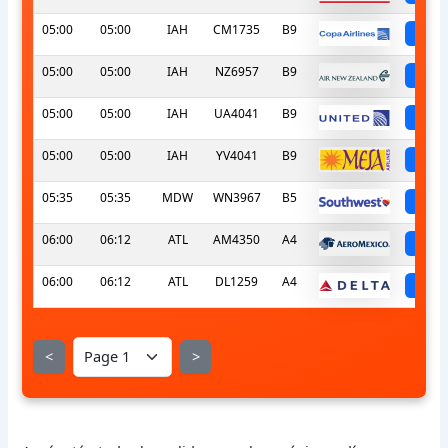
05:00
05:00
IAH
CM1735
B9
sc
05:00
05:00
IAH
NZ6957
B9
sc
05:00
05:00
IAH
UA4041
B9
sc
05:00
05:00
IAH
YV4041
B9
sc
05:35
05:35
MDW
WN3967
B5
sc
06:00
06:12
ATL
AM4350
A4
sc
06:00
06:12
ATL
DL1259
A4
sc
<
>