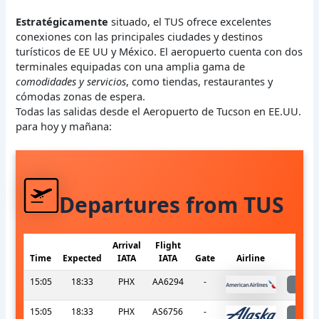
Estratégicamente
situado, el TUS ofrece excelentes
conexiones con las principales ciudades y destinos
turísticos de EE UU y México. El aeropuerto cuenta con dos
terminales equipadas con una amplia gama de
comodidades y servicios
, como tiendas, restaurantes y
cómodas zonas de espera.
Todas las salidas desde el Aeropuerto de Tucson en EE.UU.
para hoy y mañana:
Departures from TUS
Arrival
Flight
Time
Expected
IATA
IATA
Gate
Airline
S
15:05
18:33
PHX
AA6294
-
l
15:05
18:33
PHX
AS6756
-
l