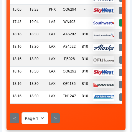
15:05
18:33
PHX
OO6294
-
l
17:45
19:04
LAS
WN403
-
a
18:16
18:30
LAX
AA6292
B10
l
18:16
18:30
LAX
AS4522
B10
l
18:16
18:30
LAX
FJ5028
B10
l
18:16
18:30
LAX
OO6292
B10
l
18:16
18:30
LAX
QF4135
B10
l
18:16
18:30
LAX
TN1247
B10
l
<
>