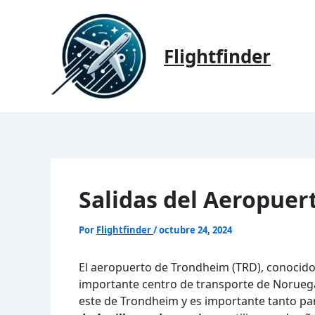
Ir
al
contenido
Flightfinder
Salidas del Aeropue
Por
Flightfinder
/
octubre 24, 2024
El aeropuerto de Trondheim (TRD), conocid
importante centro de transporte de Noruega.
este de Trondheim y es importante tanto pa