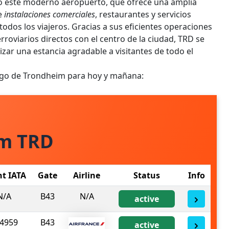
ño este moderno aeropuerto, que ofrece una amplia
e
instalaciones comerciales
, restaurantes y servicios
todos los viajeros. Gracias a sus eficientes operaciones
rroviarios directos con el centro de la ciudad, TRD se
zar una estancia agradable a visitantes de todo el
uego de Trondheim para hoy y mañana:
om TRD
ht IATA
Gate
Airline
Status
Info
N/A
B43
N/A
active
4959
B43
active