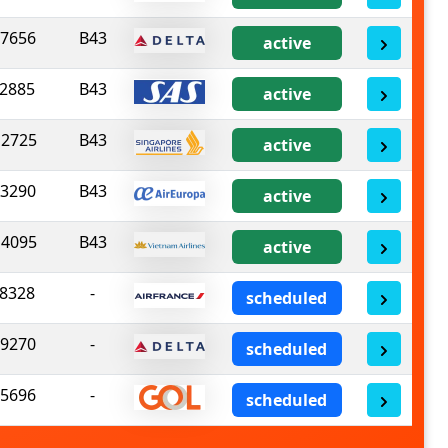
7656
B43
active
2885
B43
active
2725
B43
active
3290
B43
active
4095
B43
active
8328
-
scheduled
9270
-
scheduled
5696
-
scheduled