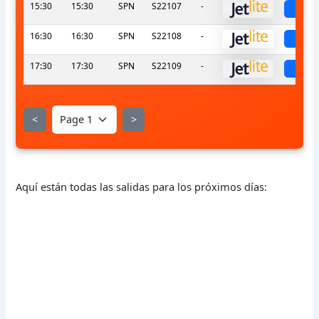
15:30
15:30
SPN
S22107
-
sch
16:30
16:30
SPN
S22108
-
sch
17:30
17:30
SPN
S22109
-
sch
<
>
Aquí están todas las salidas para los próximos días: