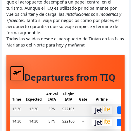
que el aeropuerto desempeña un papel central en el
turismo. Aunque el TIQ es utilizado principalmente por
vuelos chárter y de carga, las
instalaciones
son
modernas y
eficientes
. Tanto si viaja por negocios como por placer, el
aeropuerto garantiza que su viaje empiece y termine de
forma agradable.
Todas las salidas desde el aeropuerto de Tinian en las Islas
Marianas del Norte para hoy y mañana:
Departures from TIQ
Arrival
Flight
Time
Expected
IATA
IATA
Gate
Airline
St
13:30
13:30
SPN
S22105
-
sch
14:30
14:30
SPN
S22106
-
sch