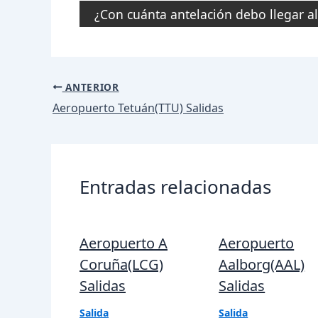
¿Con cuánta antelación debo llegar a
Navegación
ANTERIOR
de
Aeropuerto Tetuán(TTU) Salidas
entradas
Entradas relacionadas
Aeropuerto A
Aeropuerto
Coruña(LCG)
Aalborg(AAL)
Salidas
Salidas
Salida
Salida