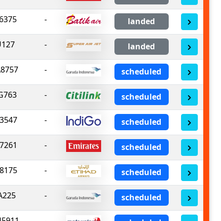
6375
-
landed
U127
-
landed
8757
-
scheduled
G763
-
scheduled
3547
-
scheduled
7261
-
scheduled
8175
-
scheduled
A225
-
scheduled
5911
-