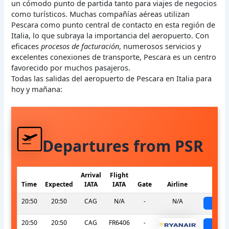
un cómodo punto de partida tanto para viajes de negocios
como turísticos. Muchas compañías aéreas utilizan
Pescara como punto central de contacto en esta región de
Italia, lo que subraya la importancia del aeropuerto. Con
eficaces
procesos de facturación
, numerosos servicios y
excelentes conexiones de transporte, Pescara es un centro
favorecido por muchos pasajeros.
Todas las salidas del aeropuerto de Pescara en Italia para
hoy y mañana:
Departures from PSR
Arrival
Flight
Time
Expected
IATA
IATA
Gate
Airline
St
20:50
20:50
CAG
N/A
-
N/A
sch
20:50
20:50
CAG
FR6406
-
sch