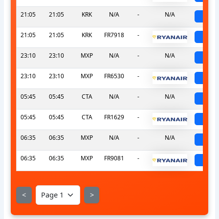
21:05
21:05
KRK
N/A
-
N/A
sch
21:05
21:05
KRK
FR7918
-
sch
23:10
23:10
MXP
N/A
-
N/A
sch
23:10
23:10
MXP
FR6530
-
sch
05:45
05:45
CTA
N/A
-
N/A
sch
05:45
05:45
CTA
FR1629
-
sch
06:35
06:35
MXP
N/A
-
N/A
sch
06:35
06:35
MXP
FR9081
-
sch
<
>