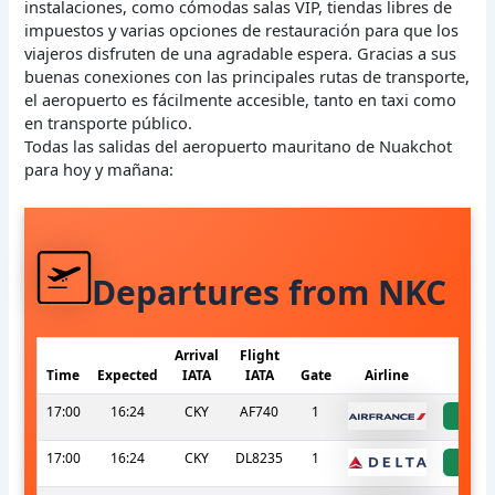
instalaciones, como cómodas salas VIP, tiendas libres de
impuestos y varias opciones de restauración para que los
viajeros disfruten de una agradable espera. Gracias a sus
buenas conexiones con las principales rutas de transporte,
el aeropuerto es fácilmente accesible, tanto en taxi como
en transporte público.
Todas las salidas del aeropuerto mauritano de Nuakchot
para hoy y mañana:
Departures from NKC
Arrival
Flight
Time
Expected
IATA
IATA
Gate
Airline
S
17:00
16:24
CKY
AF740
1
a
17:00
16:24
CKY
DL8235
1
a