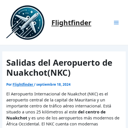
Ir
al
contenido
Flightfinder
Mai
Men
Salidas del Aeropuerto de
Nuakchot(NKC)
Por
Flightfinder
/
septiembre 18, 2024
El Aeropuerto Internacional de Nuakchot (NKC) es el
aeropuerto central de la capital de Mauritania y un
importante centro de tráfico aéreo internacional. Está
situado a unos 25 kilómetros al este
del centro de
Nuakchot
y es uno de los aeropuertos más modernos de
África Occidental. El NKC cuenta con modernas