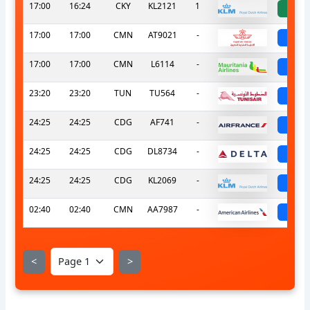
17:00
16:24
CKY
KL2121
1
a
17:00
17:00
CMN
AT9021
-
sch
17:00
17:00
CMN
L6114
-
sch
23:20
23:20
TUN
TU564
-
sch
24:25
24:25
CDG
AF741
-
sch
24:25
24:25
CDG
DL8734
-
sch
24:25
24:25
CDG
KL2069
-
sch
02:40
02:40
CMN
AA7987
-
sch
<
>