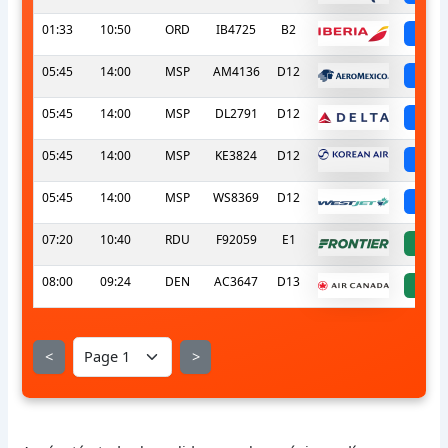
01:33
10:50
ORD
IB4725
B2
sc
05:45
14:00
MSP
AM4136
D12
sc
05:45
14:00
MSP
DL2791
D12
sc
05:45
14:00
MSP
KE3824
D12
sc
05:45
14:00
MSP
WS8369
D12
sc
07:20
10:40
RDU
F92059
E1
a
08:00
09:24
DEN
AC3647
D13
a
<
>