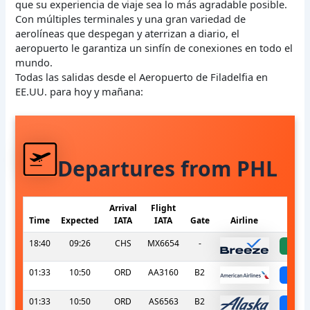
que su experiencia de viaje sea lo más agradable posible.
Con múltiples terminales y una gran variedad de
aerolíneas que despegan y aterrizan a diario, el
aeropuerto le garantiza un sinfín de conexiones en todo el
mundo.
Todas las salidas desde el Aeropuerto de Filadelfia en
EE.UU. para hoy y mañana:
Departures from PHL
Arrival
Flight
Time
Expected
IATA
IATA
Gate
Airline
S
18:40
09:26
CHS
MX6654
-
a
01:33
10:50
ORD
AA3160
B2
sc
01:33
10:50
ORD
AS6563
B2
sc