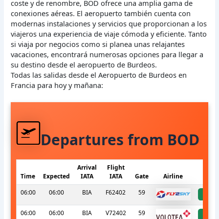
coste y de renombre, BOD ofrece una amplia gama de
conexiones aéreas. El aeropuerto también cuenta con
modernas instalaciones y servicios que proporcionan a los
viajeros una experiencia de viaje cómoda y eficiente. Tanto
si viaja por negocios como si planea unas relajantes
vacaciones, encontrará numerosas opciones para llegar a
su destino desde el aeropuerto de Burdeos.
Todas las salidas desde el Aeropuerto de Burdeos en
Francia para hoy y mañana:
Departures from BOD
Arrival
Flight
Time
Expected
IATA
IATA
Gate
Airline
S
06:00
06:00
BIA
F62402
59
a
06:00
06:00
BIA
V72402
59
a