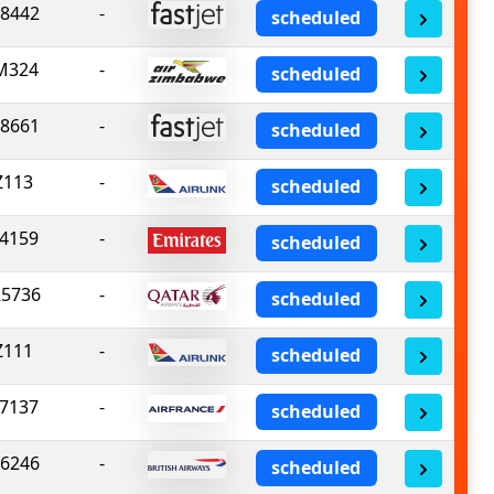
8442
-
scheduled
M324
-
scheduled
8661
-
scheduled
Z113
-
scheduled
4159
-
scheduled
5736
-
scheduled
Z111
-
scheduled
7137
-
scheduled
6246
-
scheduled