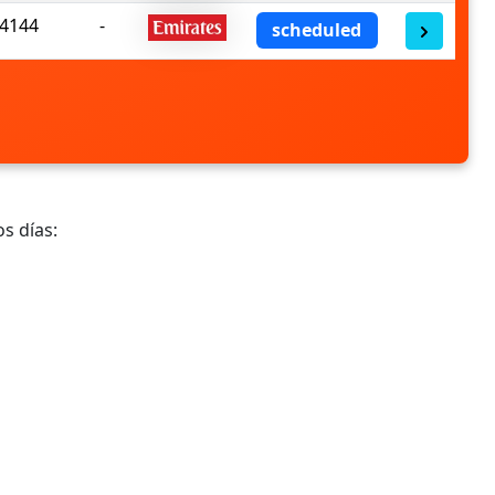
4144
-
scheduled
s días: