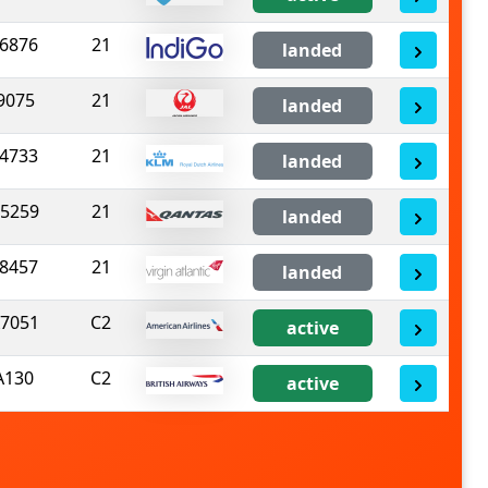
6876
21
landed
9075
21
landed
4733
21
landed
5259
21
landed
8457
21
landed
7051
C2
active
A130
C2
active