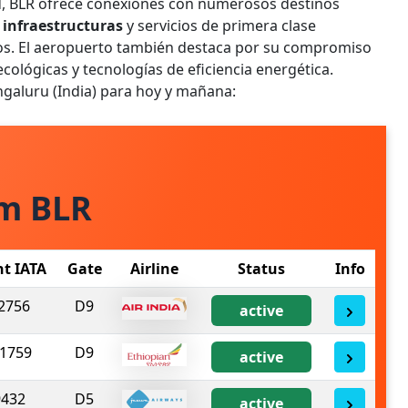
ad, BLR ofrece conexiones con numerosos destinos
infraestructuras
y servicios de primera clase
eros. El aeropuerto también destaca por su compromiso
 ecológicas y tecnologías de eficiencia energética.
ngaluru (India) para hoy y mañana:
om BLR
ht IATA
Gate
Airline
Status
Info
2756
D9
active
1759
D9
active
9432
D5
active