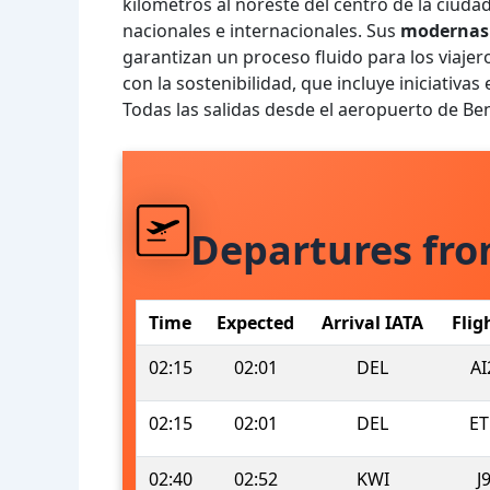
kilómetros al noreste del centro de la ciud
nacionales e internacionales. Sus
modernas 
garantizan un proceso fluido para los viaj
con la sostenibilidad, que incluye iniciativas
Todas las salidas desde el aeropuerto de Be
Departures fr
Time
Expected
Arrival IATA
Flig
02:15
02:01
DEL
AI
02:15
02:01
DEL
ET
02:40
02:52
KWI
J