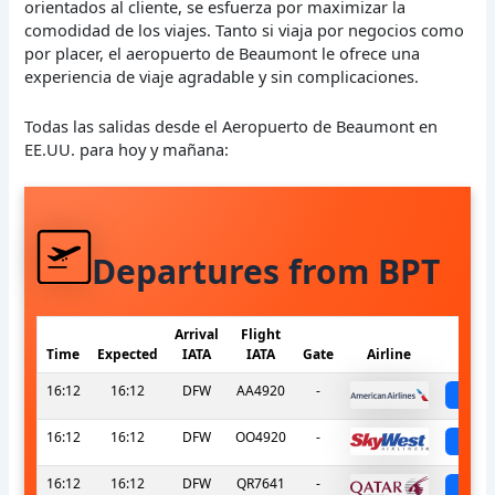
orientados al cliente, se esfuerza por maximizar la
comodidad de los viajes. Tanto si viaja por negocios como
por placer, el aeropuerto de Beaumont le ofrece una
experiencia de viaje agradable y sin complicaciones.
Todas las salidas desde el Aeropuerto de Beaumont en
EE.UU. para hoy y mañana:
Departures from BPT
Arrival
Flight
Time
Expected
IATA
IATA
Gate
Airline
S
16:12
16:12
DFW
AA4920
-
sch
16:12
16:12
DFW
OO4920
-
sch
16:12
16:12
DFW
QR7641
-
sch