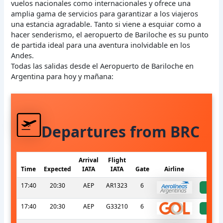
vuelos nacionales como internacionales y ofrece una
amplia gama de servicios para garantizar a los viajeros
una estancia agradable. Tanto si viene a esquiar como a
hacer senderismo, el aeropuerto de Bariloche es su punto
de partida ideal para una aventura inolvidable en los
Andes.
Todas las salidas desde el Aeropuerto de Bariloche en
Argentina para hoy y mañana:
Departures from BRC
Arrival
Flight
Time
Expected
IATA
IATA
Gate
Airline
S
17:40
20:30
AEP
AR1323
6
a
17:40
20:30
AEP
G33210
6
a