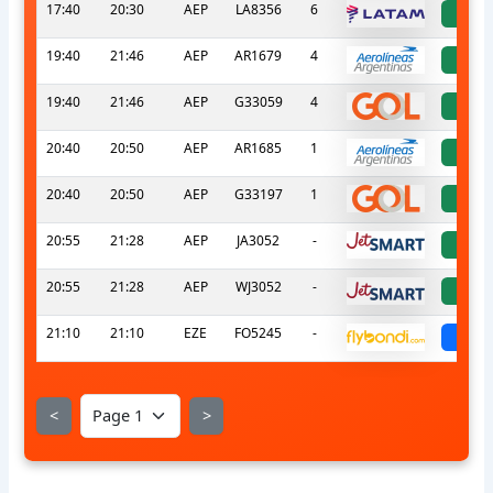
17:40
20:30
AEP
LA8356
6
a
19:40
21:46
AEP
AR1679
4
a
19:40
21:46
AEP
G33059
4
a
20:40
20:50
AEP
AR1685
1
a
20:40
20:50
AEP
G33197
1
a
20:55
21:28
AEP
JA3052
-
a
20:55
21:28
AEP
WJ3052
-
a
21:10
21:10
EZE
FO5245
-
sch
<
>