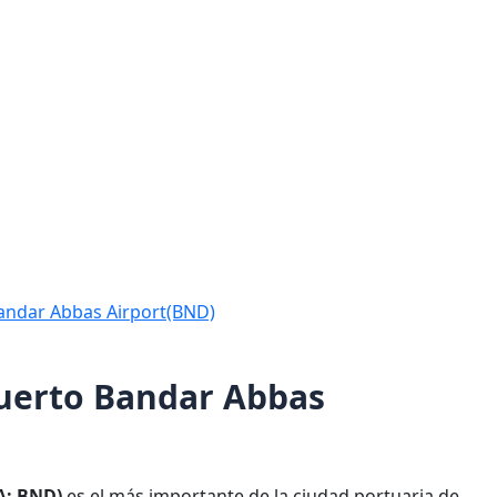
Bandar Abbas Airport(BND)
puerto Bandar Abbas
A: BND)
es el más importante de la ciudad portuaria de