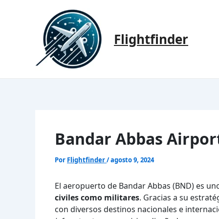
Ir
al
contenido
Flightfinder
Bandar Abbas Airpor
Por
Flightfinder
/
agosto 9, 2024
El aeropuerto de Bandar Abbas (BND) es uno d
civiles como militares
. Gracias a su estrat
con diversos destinos nacionales e internac