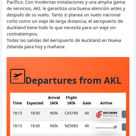
Pacífico. Con modernas instalaciones y una amplia gama
de servicios, AKL le garantiza una buena atención antes y
después de su vuelo. Tanto si planea un vuelo nacional
corto como un viaje de larga distancia, el aeropuerto de
Auckland tiene todo lo que necesita para un viaje sin
contratiempos.
Todas las salidas del Aeropuerto de Auckland en Nueva
Zelanda para hoy y mañana:
Departures from AKL
Arrival
Flight
Time
Expected
IATA
IATA
Gate
Airline
S
18:15
18:30
NSN
CA5190
40
l
18:15
18:30
NSN
NZ5083
40
l