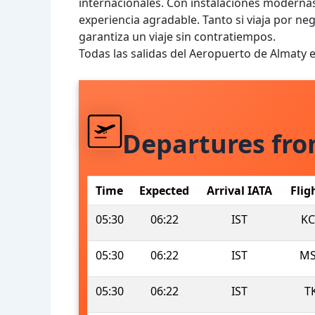
internacionales. Con instalaciones modernas y
experiencia agradable. Tanto si viaja por ne
garantiza un viaje sin contratiempos.
Todas las salidas del Aeropuerto de Almaty 
Departures fr
Time
Expected
Arrival IATA
Flig
05:30
06:22
IST
KC
05:30
06:22
IST
MS
05:30
06:22
IST
T