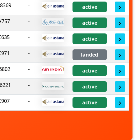
8369
-
active
V757
-
active
C635
-
active
C971
-
landed
6802
-
active
6221
-
active
C907
-
active