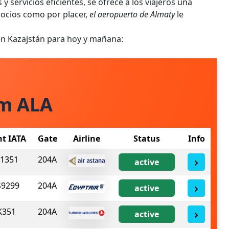
 servicios eficientes, se ofrece a los viajeros una
gocios como por placer,
el aeropuerto de Almaty
le
en Kazajstán para hoy y mañana:
om ALA
ht IATA
Gate
Airline
Status
Info
1351
204A
active
9299
204A
active
K351
204A
active