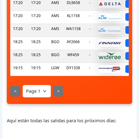
17:20
17:20
AMS
DL9658
-
sc
17:20
17:20
AMS
KL1158
-
sc
17:20
17:20
AMS
WA1158
-
sc
18:25
18:25
BGO
AY2666
-
sc
18:25
18:25
BGO
WF459
-
sc
19:15
19:15
LGW
DY1338
-
sc
<
>
Aquí están todas las salidas para los próximos días: