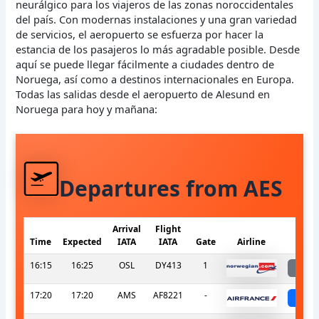
neurálgico para los viajeros de las zonas noroccidentales
del país. Con modernas instalaciones y una gran variedad
de servicios, el aeropuerto se esfuerza por hacer la
estancia de los pasajeros lo más agradable posible. Desde
aquí se puede llegar fácilmente a ciudades dentro de
Noruega, así como a destinos internacionales en Europa.
Todas las salidas desde el aeropuerto de Alesund en
Noruega para hoy y mañana:
Departures from AES
Arrival
Flight
Time
Expected
IATA
IATA
Gate
Airline
S
16:15
16:25
OSL
DY413
1
l
17:20
17:20
AMS
AF8221
-
sc