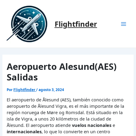
Ir
al
contenido
Flightfinder
Mai
Men
Aeropuerto Alesund(AES)
Salidas
Por
Flightfinder
/
agosto 3, 2024
El aeropuerto de Ålesund (AES), también conocido como
aeropuerto de Ålesund Vigra, es el más importante de la
región noruega de Møre og Romsdal. Está situado en la
isla de Vigra, a unos 20 kilómetros de la ciudad de
Ålesund. El aeropuerto atiende
vuelos
nacionales
e
internacionales
, lo que lo convierte en un centro