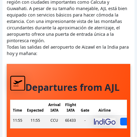
región con ciudades importantes como Calcuta y
Guwahati. A pesar de su tamaño manejable, AJL está bien
equipado con servicios básicos para hacer cómoda la
estancia. Con una impresionante vista de las montañas
circundantes durante la aproximación de aterrizaje, el
aeropuerto ofrece una puerta de entrada única a la
pintoresca región.
Todas las salidas del aeropuerto de Aizawl en la India para
hoy y mañana:
Departures from AJL
Arrival
Flight
Time
Expected
IATA
IATA
Gate
Airline
Sta
11:55
11:55
CCU
6E433
-
sche