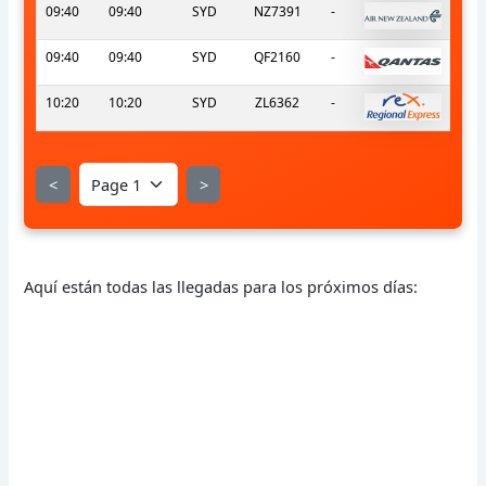
09:40
09:40
SYD
NZ7391
-
09:40
09:40
SYD
QF2160
-
10:20
10:20
SYD
ZL6362
-
<
>
Aquí están todas las llegadas para los próximos días: